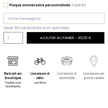
Plaque anniversaire personnalisée
(+2,00 €)
Seuls 50 caractères sont autorisés.
AJOUTER AU PANIER -
40,00 €
Retrait en
Livraison à
Livraison à
Livraison en
boutique
vélo
domicile
point relais
Toutes nos
sur Nice
boutiques