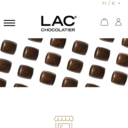
Fr / €