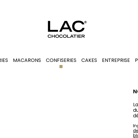
RIES
MACARONS
CONFISERIES
CAKES
ENTREPRISE
P
N
La
d
d
In
de
bl