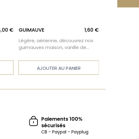
,00 €
GUIMAUVE
1,60 €
CALISSONS
Légère, aérienne, découvrez nos
Laissez vous t
guimauves maison, vanille de
délicieux calis
Madagascar, framboise ou citron.
AJOUTER AU PANIER
AJOUTE
Paiements 100%
sécurisés
CB - Paypal - Payplug