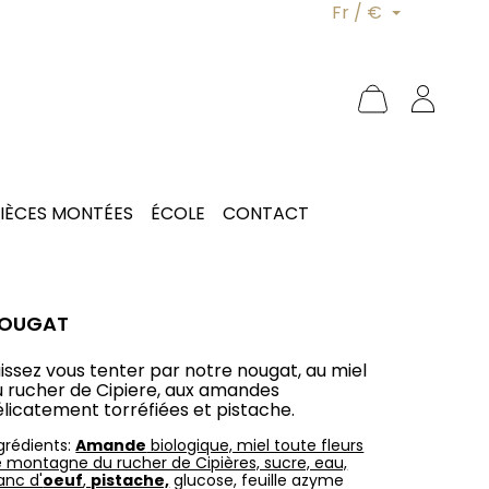
Fr / €
IÈCES MONTÉES
ÉCOLE
CONTACT
OUGAT
issez vous tenter par notre nougat, au miel
u rucher de Cipiere, aux amandes
élicatement torréfiées et pistache.
grédients:
Amande
biologique, miel toute fleurs
 montagne du rucher de Cipières, sucre, eau,
anc d'
oeuf
,
pistache,
glucose, feuille azyme