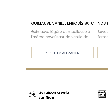
4,80 €
GUIMAUVE VANILLE ENROBÉE
2,90 €
NOS P
 par notre
Guimauve légère et moelleuse à
Savou
n guimauve à
l'arôme envoûtant de vanille de
forme
gascar enrobé
Madagascar. Cette confiserie est
plus 
enrobée de chocolat au lait
toutes
fondant en bouche.
 PANIER
AJOUTER AU PANIER
Livraison à vélo
sur Nice