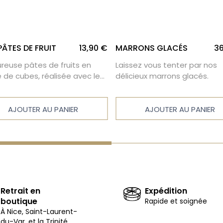
ÂTES DE FRUIT
13,90 €
MARRONS GLACÉS
36
reuse pâtes de fruits en
Laissez vous tenter par nos
 de cubes, réalisée avec le
délicieux marrons glacés.
grand soin afin de préserver
 les saveurs de fruits.
AJOUTER AU PANIER
AJOUTER AU PANIER
Retrait en
Expédition
boutique
Rapide et soignée
À Nice, Saint-Laurent-
du-Var, et la Trinité