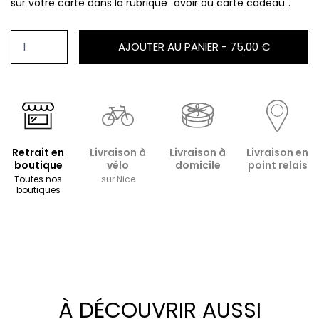
sur votre carte dans la rubrique "avoir ou carte cadeau".
AJOUTER AU PANIER -
75,00 €
Retrait en
Livraison à
Livraison à
Livraison en
boutique
vélo
domicile
point relais
Toutes nos
sur Nice
boutiques
À DÉCOUVRIR AUSSI