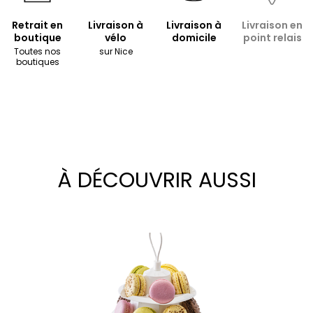
Retrait en
Livraison à
Livraison à
Livraison en
boutique
vélo
domicile
point relais
Toutes nos
sur Nice
boutiques
À DÉCOUVRIR AUSSI