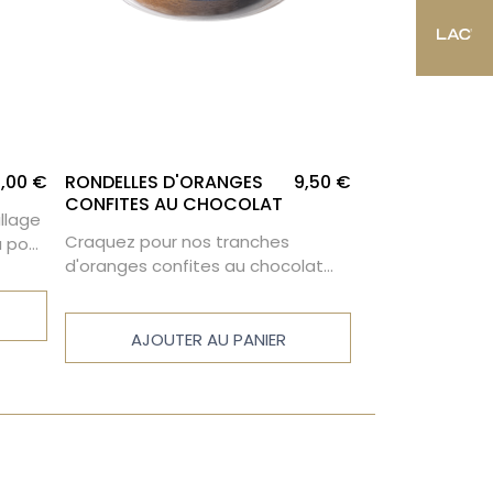
0,00 €
RONDELLES D'ORANGES
9,50 €
LES PERLES A
CONFITES AU CHOCOLAT
allage
Savoureux mél
Craquez pour nos tranches
a pour
de noisettes c
d'oranges confites au chocolat
praliné
enrobées de ch
noir 66% origine caraïbes.
ître
et de gianduja.
 et
AJOUTE
AJOUTER AU PANIER