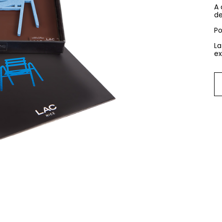
A 
de
Po
La
ex