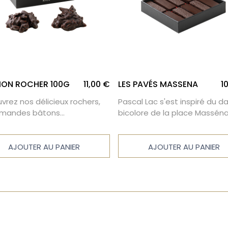
ON ROCHER 100G
11,00 €
LES PAVÉS MASSENA
1
vrez nos délicieux rochers,
Pascal Lac s'est inspiré du d
amandes bâtons
bicolore de la place Massén
élisées et enrobées de
créer ce délicieux et subtile 
lat au lait ou chocolat noir.
à l'ancienne, laissant appara
de douces notes d'amandes
AJOUTER AU PANIER
AJOUTER AU PANIER
de noisettes grillées.