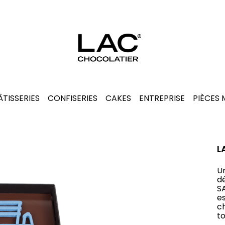
ÂTISSERIES
CONFISERIES
CAKES
ENTREPRISE
PIÈCES
L
U
dé
S
e
c
t