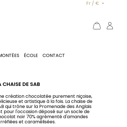
Fr / €
 MONTÉES
ÉCOLE
CONTACT
A CHAISE DE SAB
ne création chocolatée purement niçoise,
licieuse et artistique à la fois. La chaise de
AB qui trône sur la Promenade des Anglais
st pour l'occasion déposé sur un socle de
hocolat noir 70% agrémenté d'amandes
orréfiées et caramélisées.