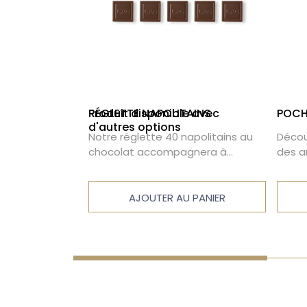
63,20€
63,20 €
RÉGLETTE NAPOLITAINS
Produit disponible avec
POCH
d'autres options
er à la maison
Notre réglette 40 napolitains au
Décou
ffret se
chocolat accompagnera à
des 
s suivants: -
merveille tous vos cafés.
caram
s - Pavés
choco
 garnie -
 PANIER
AJOUTER AU PANIER
chocolat noir -
 praliné -
 Bouchée
its de la liste