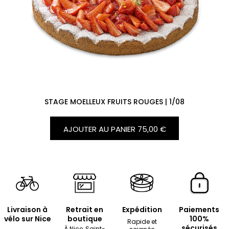
STAGE MOELLEUX FRUITS ROUGES | 1/08
AJOUTER AU PANIER
75,00 €
Livraison à
Retrait en
Expédition
Paiements
vélo sur Nice
boutique
100%
Rapide et
sécurisés
À Nice, Saint-