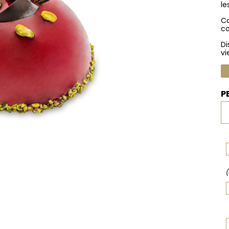
le
Co
co
Di
vi
P
(