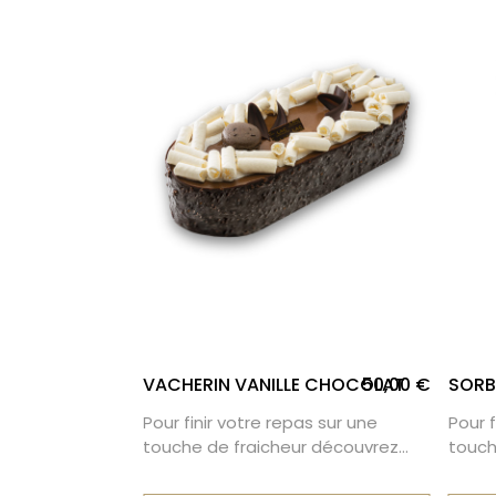
PRALINÉ
50,00 €
VACHERIN VANILLE CHOCOLAT
50,00 €
SORB
Pour finir votre repas sur une
Pour f
as sur une
touche de fraicheur découvrez
touch
r découvrez
vacherin vanille chocolat. Crème
nos s
Glace
glacée vanille de Madagascar,