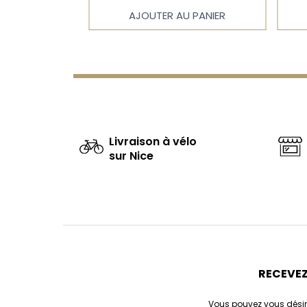
car, glace
crème glacée chocolat noir 70%
AJOUTER AU PANIER
 meringue.
 PANIER
origine Pérou, meringue
Livraison à vélo
sur Nice
RECEVEZ
Vous pouvez vous désin