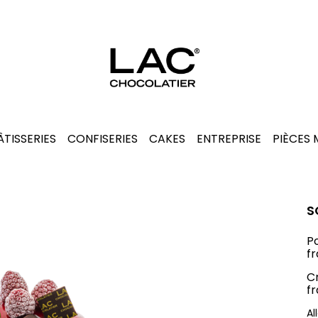
ÂTISSERIES
CONFISERIES
CAKES
ENTREPRISE
PIÈCES
S
Po
f
C
fr
Al