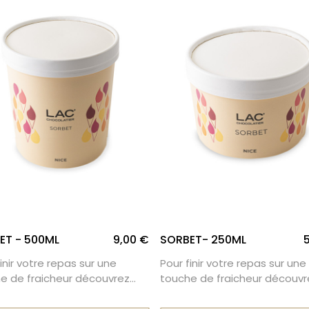
ET - 500ML
9,00 €
SORBET- 250ML
inir votre repas sur une
Pour finir votre repas sur une
e de fraicheur découvrez
touche de fraicheur découvr
orbets en format 500ml.
nos pots sorbets en format
250ml.