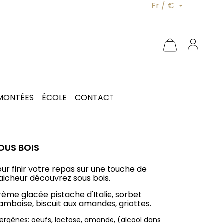
Fr / €
 MONTÉES
ÉCOLE
CONTACT
OUS BOIS
ur finir votre repas sur une touche de
raicheur découvrez sous bois.
rème glacée pistache d'Italie, sorbet
amboise, biscuit aux amandes, griottes.
lergènes: oeufs, lactose, amande, (alcool dans