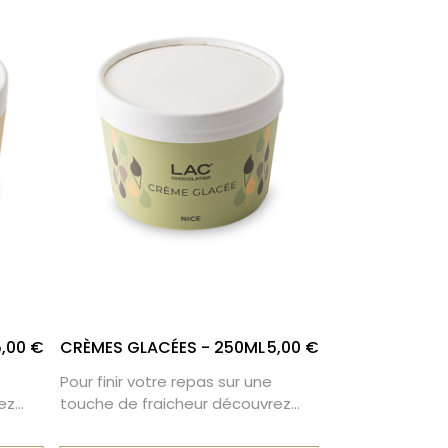
5,00 €
CRÈMES GLACÉES - 250ML
5,00 €
CRÈMES GLACÉ
Pour finir votre repas sur une
Pour finir votr
ez
touche de fraicheur découvrez
touche de frai
nos pots de glaces individuels
nos pots de gla
250ml
500ml